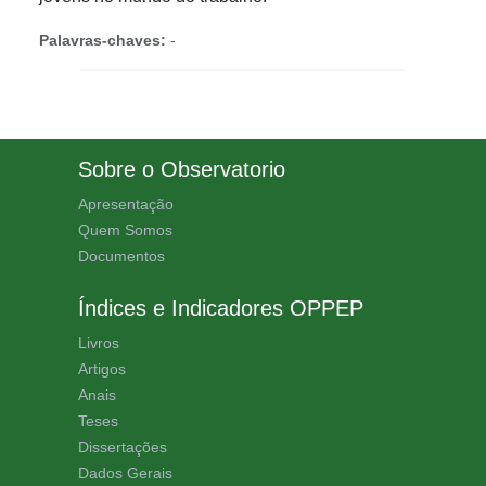
Palavras-chaves:
-
Sobre o Observatorio
Apresentação
Quem Somos
Documentos
Índices e Indicadores OPPEP
Livros
Artigos
Anais
Teses
Dissertações
Dados Gerais